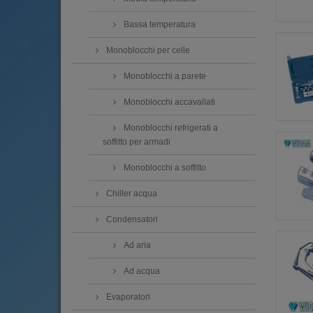
Bassa temperatura
Monoblocchi per celle
Monoblocchi a parete
Monoblocchi accavallati
Monoblocchi refrigerati a
soffitto per armadi
Monoblocchi a soffitto
Chiller acqua
Condensatori
Ad aria
Ad acqua
Evaporatori