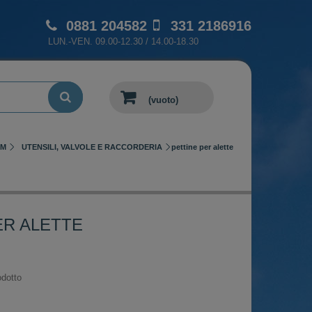
0881 204582
331 2186916
LUN.-VEN. 09.00-12.30 / 14.00-18.30
(vuoto)
AM
UTENSILI, VALVOLE E RACCORDERIA
pettine per alette
ER ALETTE
dotto