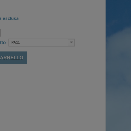
a esclusa
tto
PA11
CARRELLO