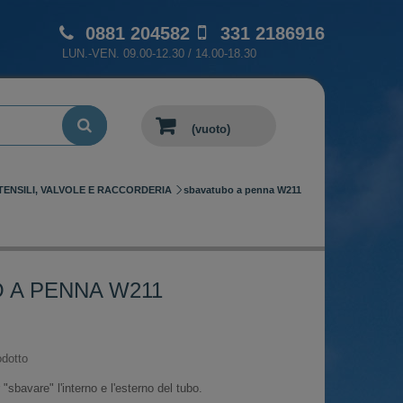
0881 204582
331 2186916
LUN.-VEN. 09.00-12.30 / 14.00-18.30
(vuoto)
TENSILI, VALVOLE E RACCORDERIA
sbavatubo a penna W211
 A PENNA W211
dotto
"sbavare" l'interno e l'esterno del tubo.