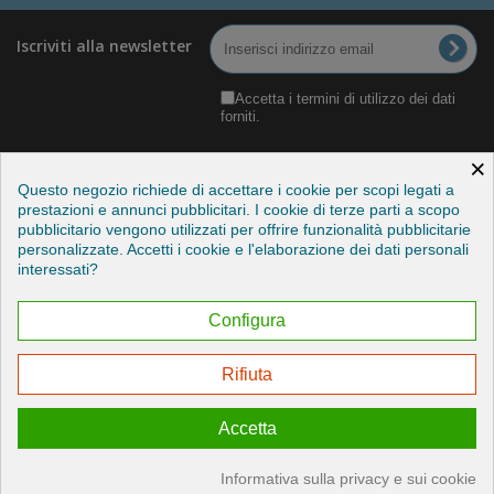
Iscriviti alla newsletter
Accetta i termini di utilizzo dei dati
forniti.
×
Questo negozio richiede di accettare i cookie per scopi legati a
prestazioni e annunci pubblicitari. I cookie di terze parti a scopo
pubblicitario vengono utilizzati per offrire funzionalità pubblicitarie
Categorie
personalizzate. Accetti i cookie e l'elaborazione dei dati personali
interessati?
Informazioni
Configura
Il mio account
Rifiuta
Esercitare il mio diritto di recesso
Accetta
© 2026 - Credits by StudioITC
Informativa sulla privacy e sui cookie