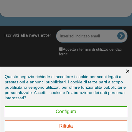
Iscriviti alla newsletter
Accetta i termini di utilizzo dei dati
forniti.
×
Questo negozio richiede di accettare i cookie per scopi legati a
prestazioni e annunci pubblicitari. I cookie di terze parti a scopo
pubblicitario vengono utilizzati per offrire funzionalità pubblicitarie
Categorie
personalizzate. Accetti i cookie e l'elaborazione dei dati personali
interessati?
Informazioni
Configura
Il mio account
Rifiuta