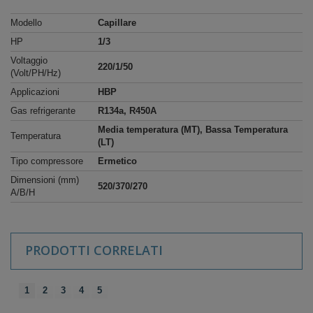
Modello
Capillare
HP
1/3
Voltaggio
220/1/50
(Volt/PH/Hz)
Applicazioni
HBP
Gas refrigerante
R134a, R450A
Media temperatura (MT), Bassa Temperatura
Temperatura
(LT)
Tipo compressore
Ermetico
Dimensioni (mm)
520/370/270
A/B/H
PRODOTTI CORRELATI
1
2
3
4
5