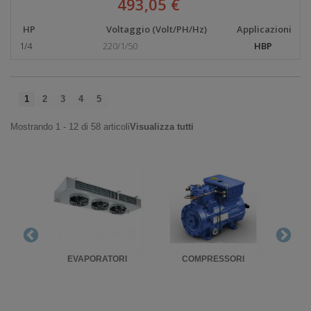
493,05 €
HP
Voltaggio (Volt/PH/Hz)
Applicazioni
1/4
220/1/50
HBP
1
2
3
4
5
Mostrando 1 - 12 di 58 articoli
Visualizza tutti
RIGO
EVAPORATORI
COMPRESSORI
UNITA'