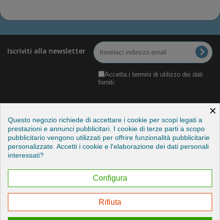
Iscriviti alla newsletter
Accetta i termini di utilizzo dei dati
forniti.
×
Questo negozio richiede di accettare i cookie per scopi legati a
prestazioni e annunci pubblicitari. I cookie di terze parti a scopo
pubblicitario vengono utilizzati per offrire funzionalità pubblicitarie
Categorie
personalizzate. Accetti i cookie e l'elaborazione dei dati personali
interessati?
Informazioni
Configura
Il mio account
Rifiuta
Esercitare il mio diritto di recesso