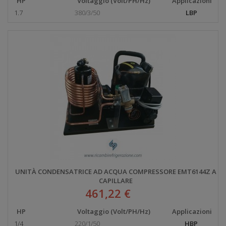
HP
Voltaggio (Volt/PH/Hz)
Applicazioni
1.7
380/3/50
LBP
UNITÀ CONDENSATRICE AD ACQUA COMPRESSORE EMT6144Z A
CAPILLARE
461,22 €
HP
Voltaggio (Volt/PH/Hz)
Applicazioni
1/4
220/1/50
HBP