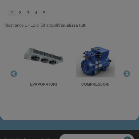
1
2
3
4
5
Mostrando 1 - 12 di 58 articoli
Visualizza tutti
RIGO
EVAPORATORI
COMPRESSORI
UNITA'