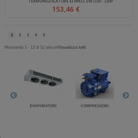
TERMOREGOLATORE ELIWELL EW7220 - 220V
153,46 €
1
2
3
4
5
Mostrando 1 - 12 di 52 articoli
Visualizza tutti
RIGO
EVAPORATORI
COMPRESSORI
UNITA'