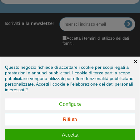
Iscriviti alla newsletter
Accetta i termini di utilizzo dei dati
forniti.
×
Questo negozio richiede di accettare i cookie per scopi legati a
prestazioni e annunci pubblicitari. I cookie di terze parti a scopo
pubblicitario vengono utilizzati per offrire funzionalità pubblicitarie
Categorie
personalizzate. Accetti i cookie e l'elaborazione dei dati personali
interessati?
Informazioni
Configura
Il mio account
Rifiuta
Esercitare il mio diritto di recesso
Accetta