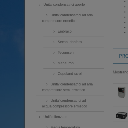
Unita' condensatrici aperte
Unita' condensatrici ad aria
compressore ermetico
Embraco
Secop -danfoss
Tecumseh
PR
Maneurop
Mostrando
Copeland-scroll
Unita' condensatrici ad aria
compressore semi-ermetico
Unita' condensatrici ad
acqua compressore ermetico
Unità silenziate
Media temperatura