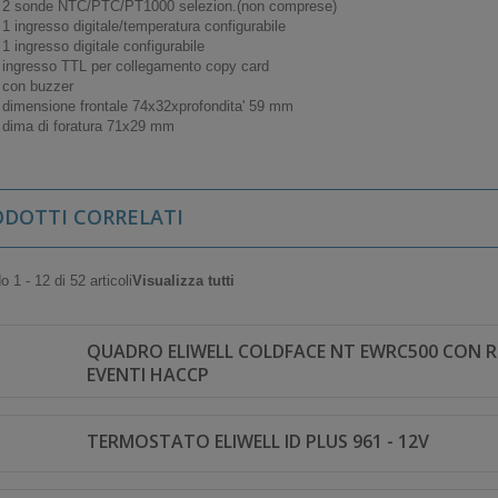
2 sonde NTC/PTC/PT1000 selezion.(non comprese)
1 ingresso digitale/temperatura configurabile
1 ingresso digitale configurabile
ingresso TTL per collegamento copy card
con buzzer
dimensione frontale 74x32xprofondita' 59 mm
dima di foratura 71x29 mm
ODOTTI CORRELATI
 1 - 12 di 52 articoli
Visualizza tutti
QUADRO ELIWELL COLDFACE NT EWRC500 CON R
EVENTI HACCP
TERMOSTATO ELIWELL ID PLUS 961 - 12V