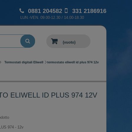
0881 204582
331 2186916
LUN.-VEN. 09.00-12.30 / 14.00-18.30
(vuoto)
Termostati digitali Eliwell
termostato eliwell id plus 974 12v
O ELIWELL ID PLUS 974 12V
dotto
PLUS 974 - 12v