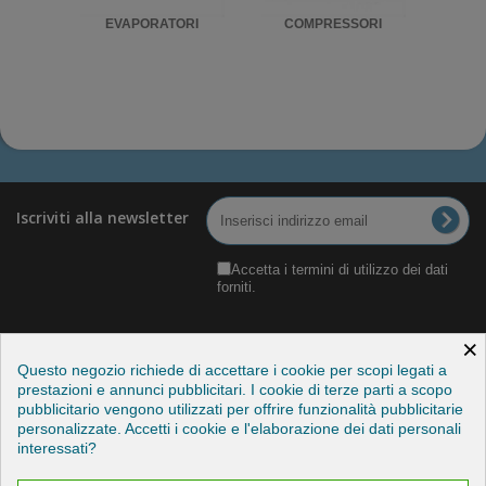
RIGO
EVAPORATORI
COMPRESSORI
UNITA'
Iscriviti alla newsletter
Accetta i termini di utilizzo dei dati
forniti.
×
Questo negozio richiede di accettare i cookie per scopi legati a
prestazioni e annunci pubblicitari. I cookie di terze parti a scopo
pubblicitario vengono utilizzati per offrire funzionalità pubblicitarie
Categorie
personalizzate. Accetti i cookie e l'elaborazione dei dati personali
interessati?
Informazioni