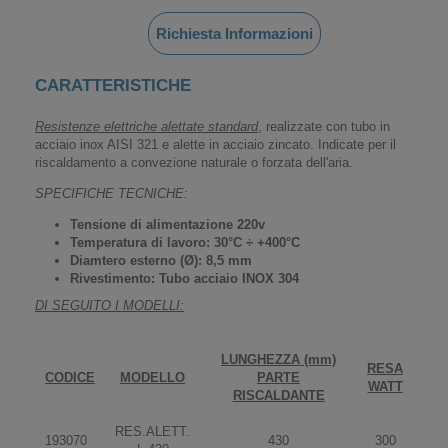
Richiesta Informazioni
CARATTERISTICHE
Resistenze elettriche alettate standard
, realizzate con tubo in
acciaio inox AISI 321 e alette in acciaio zincato. Indicate per il
riscaldamento a convezione naturale o forzata dell'aria.
SPECIFICHE TECNICHE:
Tensione di alimentazione 220v
Temperatura di lavoro: 30°C ÷ +400°C
Diamtero esterno (Ø): 8,5 mm
Rivestimento: Tubo acciaio INOX 304
DI SEGUITO I MODELLI:
LUNGHEZZA (mm)
RESA
CODICE
MODELLO
PARTE
WATT
RISCALDANTE
RES.ALETT.
193070
430
300