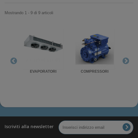
Mostrando 1 - 9 di 9 articoli
RIGO
EVAPORATORI
COMPRESSORI
UNITA'
Iscriviti alla newsletter