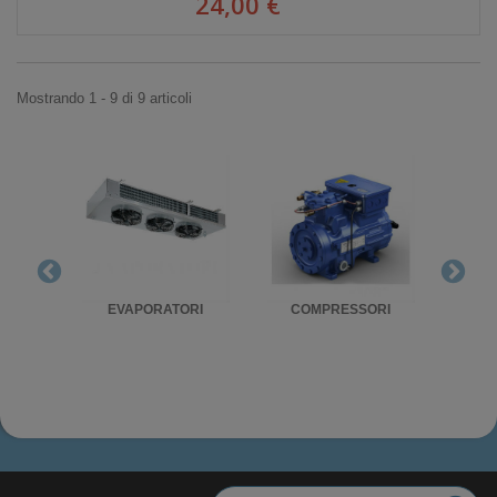
24,00 €
Mostrando 1 - 9 di 9 articoli
RIGO
EVAPORATORI
COMPRESSORI
UNITA'