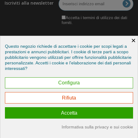
Iscriviti alla newsletter
Accetta i termini di utilizzo dei dati
forniti.
×
Questo negozio richiede di accettare i cookie per scopi legati a
prestazioni e annunci pubblicitari. I cookie di terze parti a scopo
pubblicitario vengono utilizzati per offrire funzionalità pubblicitarie
Categorie
personalizzate. Accetti i cookie e l'elaborazione dei dati personali
interessati?
Informazioni
Configura
Il mio account
Rifiuta
Esercitare il mio diritto di recesso
Accetta
© 2026 - Credits by StudioITC
Informativa sulla privacy e sui cookie
Consenso sui cookie