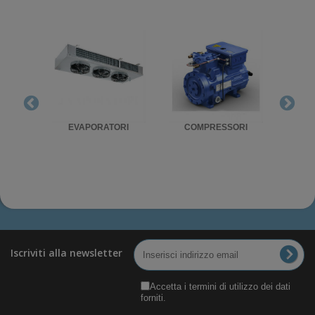
RIGO
EVAPORATORI
COMPRESSORI
UNITA'
Iscriviti alla newsletter
Accetta i termini di utilizzo dei dati
forniti.