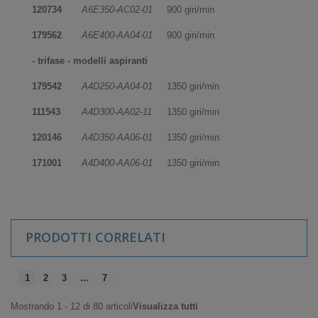
120734
A6E350-AC02-01
900 giri/min
179562
A6E400-AA04-01
900 giri/min
- trifase - modelli
aspiranti
179542
A4D250-AA04-01
1350 giri/min
111543
A4D300-AA02-11
1350 giri/min
120146
A4D350-AA06-01
1350 giri/min
171001
A4D400-AA06-01
1350 giri/min
PRODOTTI CORRELATI
1
2
3
...
7
Mostrando 1 - 12 di 80 articoli
Visualizza tutti