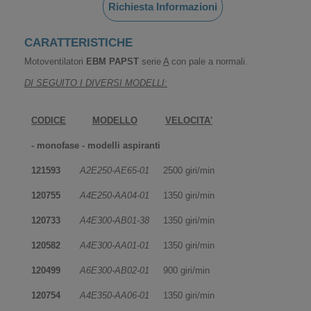
Richiesta Informazioni
CARATTERISTICHE
Motoventilatori
EBM PAPST
serie
A
con pale a normali.
DI SEGUITO I DIVERSI MODELLI:
CODICE
MODELLO
VELOCITA'
- monofase - modelli aspiranti
121593
A2E250-AE65-01
2500 giri/min
120755
A4E250-AA04-01
1350 giri/min
120733
A4E300-AB01-38
1350 giri/min
120582
A4E300-AA01-01
1350 giri/min
120499
A6E300-AB02-01
900 giri/min
120754
A4E350-AA06-01
1350 giri/min