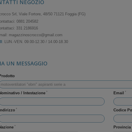
TATTI NEGOZIO
rocco Srl, Viale Fortore, 48/50 71121 Foggia (FG)
ontattaci:
0881 204582
ntattaci:
331 2186916
mail:
magazzinoscrocco@gmail.com
I
:
LUN.-VEN. 09.00-12.30 / 14.00-18.30
IA UN MESSAGGIO
Prodotto
*
*
Nominativo / Intestazione
Email
*
Indirizzo
Codice Po
*
Nazione
Provincia