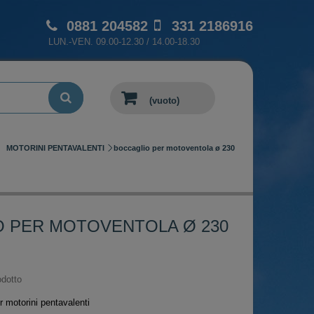
0881 204582
331 2186916
LUN.-VEN. 09.00-12.30 / 14.00-18.30
(vuoto)
MOTORINI PENTAVALENTI
boccaglio per motoventola ø 230
 PER MOTOVENTOLA Ø 230
dotto
r motorini pentavalenti