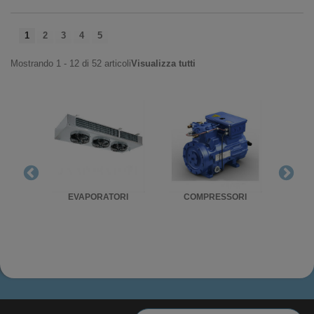
1
2
3
4
5
Mostrando 1 - 12 di 52 articoli
Visualizza tutti
RIGO
EVAPORATORI
COMPRESSORI
UNITA'