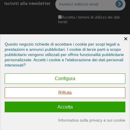
Iscriviti alla newsletter
Accetta i termini di utilizzo dei dati
forniti.
×
Questo negozio richiede di accettare i cookie per scopi legati a
prestazioni e annunci pubblicitari. I cookie di terze parti a scopo
pubblicitario vengono utilizzati per offrire funzionalità pubblicitarie
Categorie
personalizzate. Accetti i cookie e l'elaborazione dei dati personali
interessati?
Informazioni
Configura
Il mio account
Rifiuta
Esercitare il mio diritto di recesso
Accetta
© 2026 - Credits by StudioITC
Informativa sulla privacy e sui cookie
Consenso sui cookie