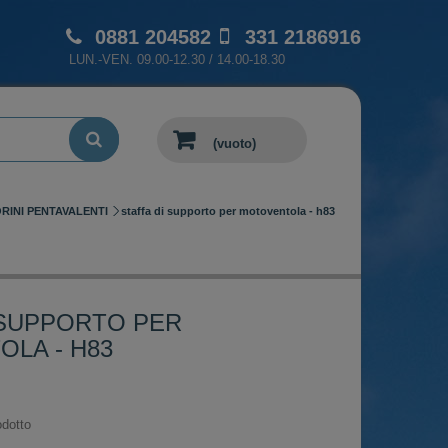
0881 204582
331 2186916
LUN.-VEN. 09.00-12.30 / 14.00-18.30
(vuoto)
RINI PENTAVALENTI
staffa di supporto per motoventola - h83
 SUPPORTO PER
LA - H83
dotto