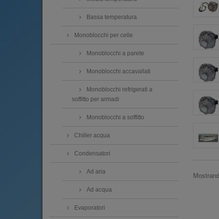
Bassa temperatura
Monoblocchi per celle
Monoblocchi a parete
Monoblocchi accavallati
Monoblocchi refrigerati a
soffitto per armadi
Monoblocchi a soffitto
Chiller acqua
Condensatori
Ad aria
Mostrando
Ad acqua
Evaporatori