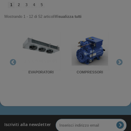
1
2
3
4
5
Mostrando 1 - 12 di 52 articoli
Visualizza tutti
RIGO
EVAPORATORI
COMPRESSORI
UNITA'
Iscriviti alla newsletter