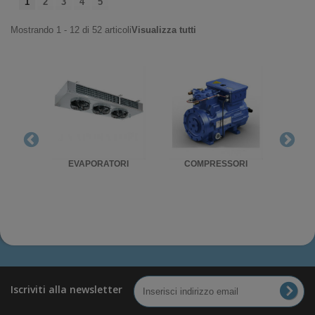
1
2
3
4
5
Mostrando 1 - 12 di 52 articoli
Visualizza tutti
RIGO
EVAPORATORI
COMPRESSORI
UNITA'
Iscriviti alla newsletter