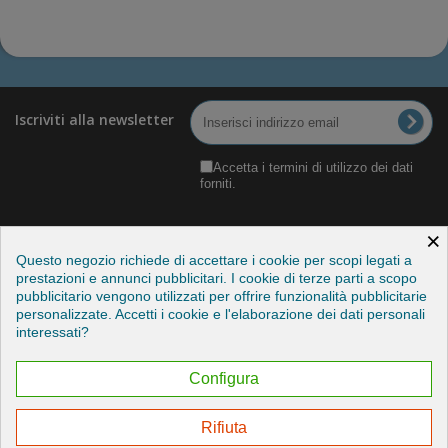
Iscriviti alla newsletter
Accetta i termini di utilizzo dei dati
forniti.
×
Questo negozio richiede di accettare i cookie per scopi legati a
prestazioni e annunci pubblicitari. I cookie di terze parti a scopo
pubblicitario vengono utilizzati per offrire funzionalità pubblicitarie
Categorie
personalizzate. Accetti i cookie e l'elaborazione dei dati personali
interessati?
Informazioni
Configura
Il mio account
Rifiuta