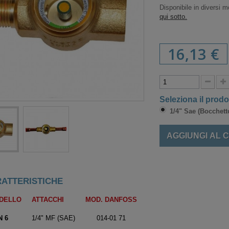
Disponibile in diversi mo
qui sotto.
16,13 €
Seleziona il prodo
1/4" Sae (Bocchett
AGGIUNGI AL 
ATTERISTICHE
DELLO
ATTACCHI
MOD. DANFOSS
 6
1/4" MF (SAE)
014-01 71