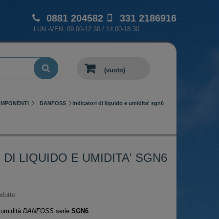
0881 204582
331 2186916
LUN.-VEN. 09.00-12.30 / 14.00-18.30
(vuoto)
OMPONENTI
DANFOSS
indicatori di liquido e umidita' sgn6
 DI LIQUIDO E UMIDITA' SGN6
dotto
i umidità
DANFOSS
serie
SGN6