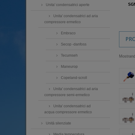
SGN
Unita' condensatrici aperte
Unita' condensatrici ad aria
compressore ermetico
Embraco
PR
Secop -danfoss
Tecumseh
Mostrando
Maneurop
Copeland-scroll
Unita' condensatrici ad aria
compressore semi-ermetico
Unita' condensatrici ad
acqua compressore ermetico
Unità silenziate
Media temperatura