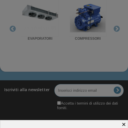
RIGO
EVAPORATORI
COMPRESSORI
UNITA'
Iscriviti alla newsletter
Accetta i termini di utilizzo dei dati
forniti.
×