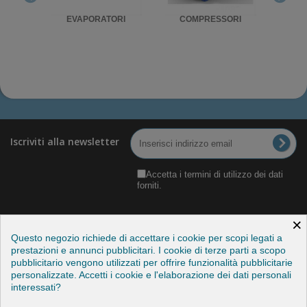
RIGO
EVAPORATORI
COMPRESSORI
UNITA'
Iscriviti alla newsletter
Accetta i termini di utilizzo dei dati
forniti.
×
Questo negozio richiede di accettare i cookie per scopi legati a
prestazioni e annunci pubblicitari. I cookie di terze parti a scopo
pubblicitario vengono utilizzati per offrire funzionalità pubblicitarie
Categorie
personalizzate. Accetti i cookie e l'elaborazione dei dati personali
interessati?