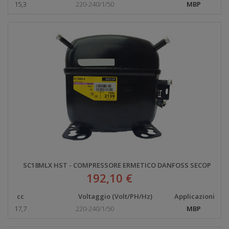
15,3
220-240/1/50
MBP
SC18MLX HST - COMPRESSORE ERMETICO DANFOSS SECOP
192,10 €
cc
Voltaggio (Volt/PH/Hz)
Applicazioni
17,7
220-240/1/50
MBP