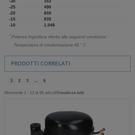
-30
353
-25
490
-20
650
-15
835
-10
1.048
*
Potenza frigorifera riferita alle seguenti condizioni:
Temperatura di condensazione 45 ° C
PRODOTTI CORRELATI
1
2
3
...
6
Mostrando 1 - 12 di 66 articoli
Visualizza tutti