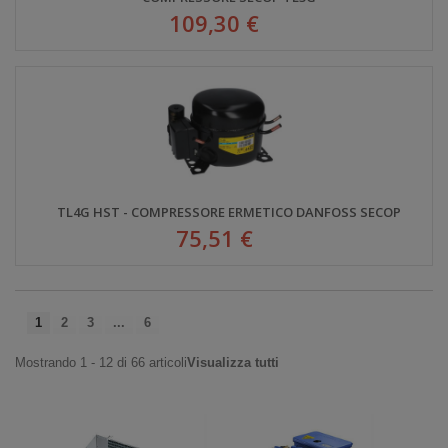
109,30 €
TL4G HST - COMPRESSORE ERMETICO DANFOSS SECOP
75,51 €
1
2
3
...
6
Mostrando 1 - 12 di 66 articoli
Visualizza tutti