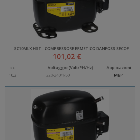
SC10MLX HST - COMPRESSORE ERMETICO DANFOSS SECOP
101,02 €
cc
Voltaggio (Volt/PH/Hz)
Applicazioni
10,3
220-240/1/50
MBP