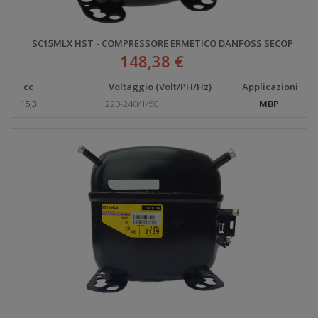
SC15MLX HST - COMPRESSORE ERMETICO DANFOSS SECOP
148,38 €
cc
Voltaggio (Volt/PH/Hz)
Applicazioni
15,3
220-240/1/50
MBP