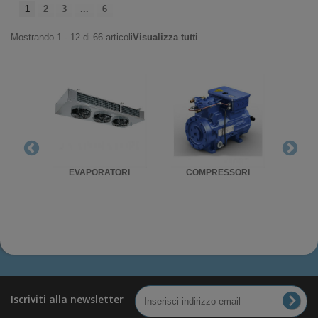
1
2
3
...
6
Mostrando 1 - 12 di 66 articoli
Visualizza tutti
RIGO
EVAPORATORI
COMPRESSORI
UNITA'
Iscriviti alla newsletter