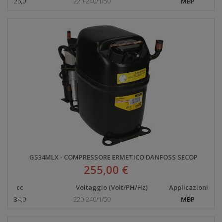
26,0
220-240/1/50
MBP
GS34MLX - COMPRESSORE ERMETICO DANFOSS SECOP
255,00 €
cc
Voltaggio (Volt/PH/Hz)
Applicazioni
34,0
220-240/1/50
MBP