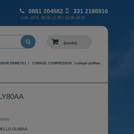
0881 204582
331 2186916
LUN.-VEN. 09.00-12.30 / 14.00-18.30
(vuoto)
SORI ERMETICI
CUBIGEL COMPRESSOR
cubigel gly80aa
LY80AA
dotto
DELLO GL80AA