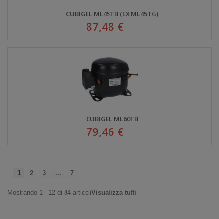
CUBIGEL ML45TB (EX ML45TG)
87,48 €
CUBIGEL ML60TB
79,46 €
1
2
3
...
7
Mostrando 1 - 12 di 84 articoli
Visualizza tutti