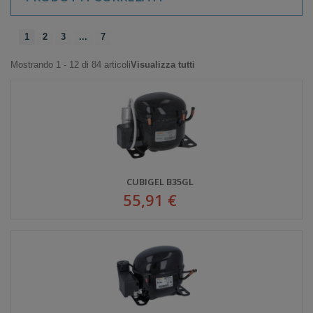
1
2
3
...
7
Mostrando 1 - 12 di 84 articoli
Visualizza tutti
CUBIGEL B35GL
55,91 €