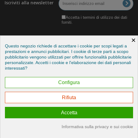
Iscriviti alla newsletter
Accetta i termini di utilizzo dei dati
forniti.
×
Questo negozio richiede di accettare i cookie per scopi legati a
prestazioni e annunci pubblicitari. I cookie di terze parti a scopo
pubblicitario vengono utilizzati per offrire funzionalità pubblicitarie
Categorie
personalizzate. Accetti i cookie e l'elaborazione dei dati personali
interessati?
Informazioni
Configura
Il mio account
Rifiuta
Esercitare il mio diritto di recesso
Accetta
© 2026 - Credits by StudioITC
Informativa sulla privacy e sui cookie
Consenso sui cookie