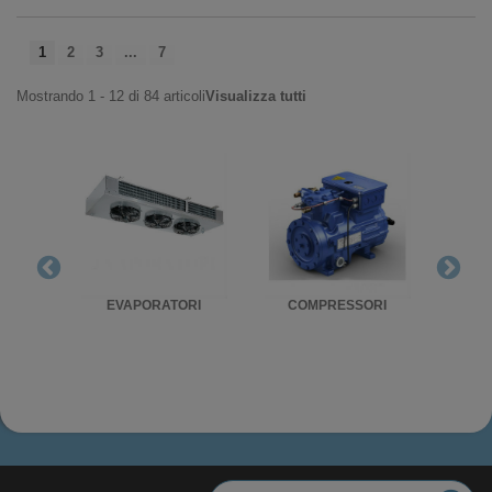
1
2
3
...
7
Mostrando 1 - 12 di 84 articoli
Visualizza tutti
RIGO
EVAPORATORI
COMPRESSORI
UNITA'