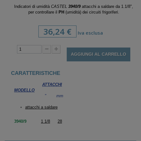
Indicatori di umidità
CASTEL
3940/9
attacchi a saldare da 1.1/8",
per controllare il
PH
(umidità) dei circuiti frigoriferi.
36,24 €
Iva esclusa
AGGIUNGI AL CARRELLO
CARATTERISTICHE
ATTACCHI
MODELLO
"
mm
attacchi a saldare
3940/9
1 1/8
28