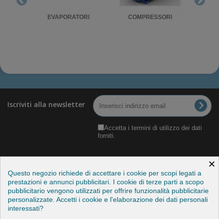
RIGO
EVAPORATORI
COMPRESSORI
UNITA'
Iscriviti alla newsletter
Accetta i termini di utilizzo dei dati
forniti.
×
Questo negozio richiede di accettare i cookie per scopi legati a
prestazioni e annunci pubblicitari. I cookie di terze parti a scopo
pubblicitario vengono utilizzati per offrire funzionalità pubblicitarie
Categorie
personalizzate. Accetti i cookie e l'elaborazione dei dati personali
interessati?