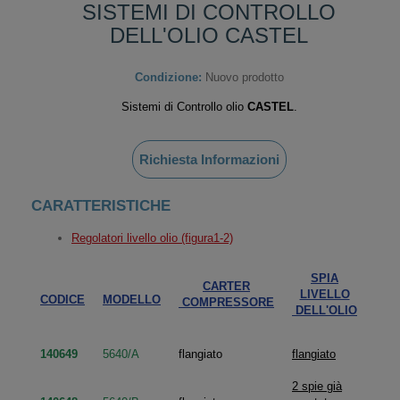
SISTEMI DI CONTROLLO
DELL'OLIO CASTEL
Condizione:
Nuovo prodotto
Sistemi di Controllo olio
CASTEL
.
Richiesta Informazioni
CARATTERISTICHE
Regolatori livello olio (figura1-2)
SPIA
CARTER
ING
LIVELLO
CODICE
MODELLO
COMPRESSORE
O
DELL'OLIO
140649
5640/A
flangiato
flangiato
2 spie già