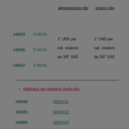
alimentazione olio
scarico olio
di
140655
5740/2G
488
1" UNS per
1" UNS per
rub. rotalock
rub. rotalock
140656
5740/3G
678
da 3/8" SAE
da 3/8" SAE
140657
5740/4G
578
Adattatori per regolatori livello olio
140658
5690/X01
140659
5690/X02
140660
5690/X03