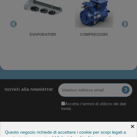
RIGO
EVAPORATORI
COMPRESSORI
UNITA'
Iscriviti alla newsletter
Accetta i termini di utilizzo dei dati
forniti.
×
Questo negozio richiede di accettare i cookie per scopi legati a