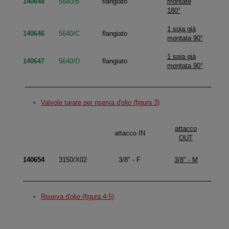
140648
5640/B
flangiato
montate
180°
1 spia già
140646
5640/C
flangiato
montata 90°
1 spia già
140647
5640/D
flangiato
montata 90°
Valvole tarate per riserva d'olio (figura 3)
pre
attacco
attacco IN
diffe
OUT
140654
3150/X02
3/8" - F
3/8" - M
Riserva d'olio (figura 4-5)
alt