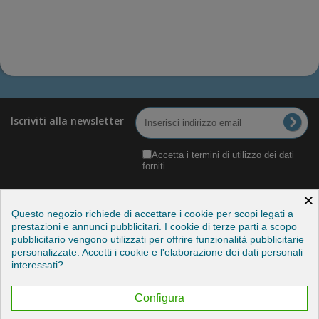
Iscriviti alla newsletter
Accetta i termini di utilizzo dei dati
forniti.
×
Questo negozio richiede di accettare i cookie per scopi legati a
prestazioni e annunci pubblicitari. I cookie di terze parti a scopo
pubblicitario vengono utilizzati per offrire funzionalità pubblicitarie
Categorie
personalizzate. Accetti i cookie e l'elaborazione dei dati personali
interessati?
Informazioni
Configura