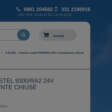
0881 204582
331 2186916
LUN.-VEN. 09.00-12.30 / 14.00-18.30
(vuoto)
CASTEL
bobine castel 9300/RA2 24V normalmente chiuse
TEL 9300/RA2 24V
NTE CHIUSE
dotto