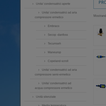
PR
Unita' condensatrici aperte
Unita' condensatrici ad aria
Mostrando
compressore ermetico
Embraco
Secop -danfoss
Tecumseh
Maneurop
Copeland-scroll
Unita' condensatrici ad aria
compressore semi-ermetico
Unita' condensatrici ad
acqua compressore ermetico
Unità silenziate
Media temperatura