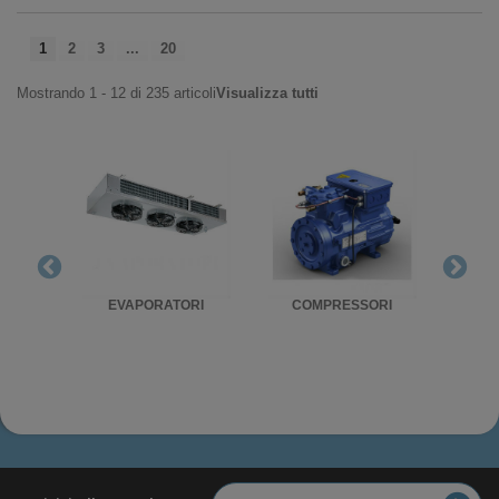
1
2
3
...
20
Mostrando 1 - 12 di 235 articoli
Visualizza tutti
RIGO
EVAPORATORI
COMPRESSORI
UNITA'