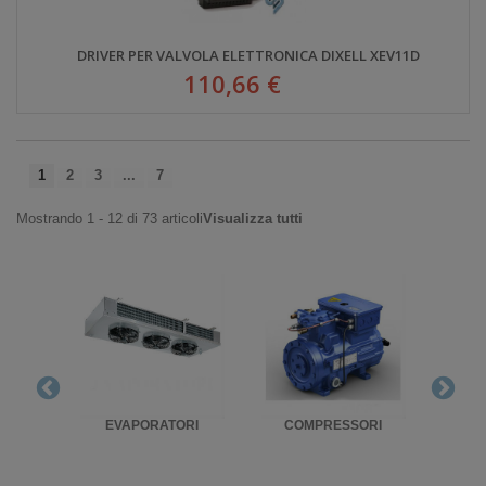
DRIVER PER VALVOLA ELETTRONICA DIXELL XEV11D
110,66 €
1
2
3
...
7
Mostrando 1 - 12 di 73 articoli
Visualizza tutti
RIGO
EVAPORATORI
COMPRESSORI
UNITA'