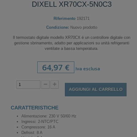
DIXELL XR70CX-5N0C3
Riferimento
192171
Condizione:
Nuovo prodotto
Il termostato digitale modello XR70CX è un controllore digitale con
gestione sbrinamento, adatto per applicazioni su unità refrigeranti
ventilate a bassa temperatura.
64,97 €
Iva esclusa
AGGIUNGI AL CARRELLO
CARATTERISTICHE
Alimentazione: 230 V 50/60 Hz
Ingressi: 2-NTC/PTC
Compressore: 16 A
Defrost: 8 A