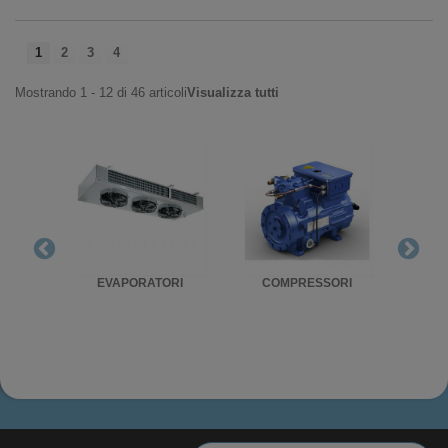
1
2
3
4
Mostrando 1 - 12 di 46 articoli
Visualizza tutti
RIGO
EVAPORATORI
COMPRESSORI
UNITA'