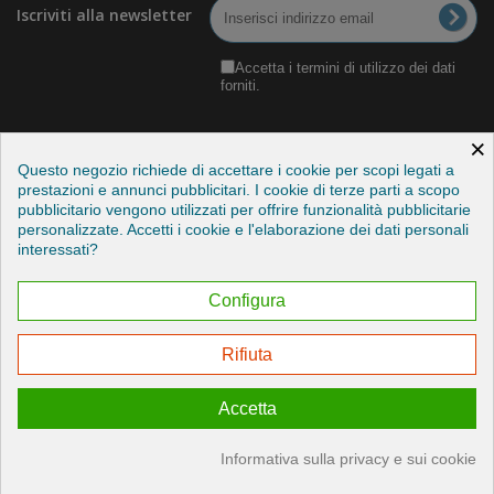
Iscriviti alla newsletter
Accetta i termini di utilizzo dei dati
forniti.
×
Questo negozio richiede di accettare i cookie per scopi legati a
prestazioni e annunci pubblicitari. I cookie di terze parti a scopo
pubblicitario vengono utilizzati per offrire funzionalità pubblicitarie
Categorie
personalizzate. Accetti i cookie e l'elaborazione dei dati personali
interessati?
Informazioni
Configura
Il mio account
Rifiuta
Esercitare il mio diritto di recesso
Accetta
© 2026 - Credits by StudioITC
Informativa sulla privacy e sui cookie
Consenso sui cookie