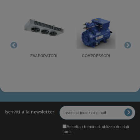
RIGO
EVAPORATORI
COMPRESSORI
UNITA'
Iscriviti alla newsletter
Accetta i termini di utilizzo dei dati
forniti.