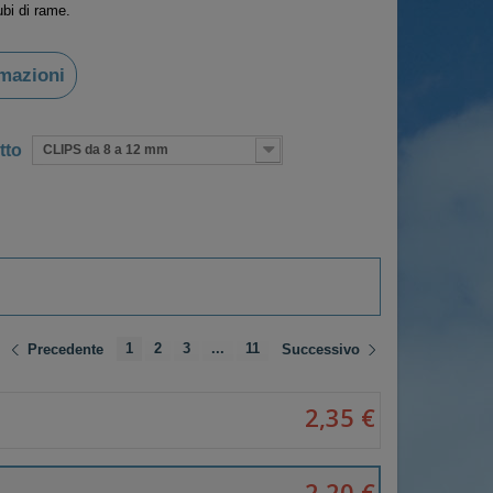
ubi di rame.
rmazioni
tto
CLIPS da 8 a 12 mm
1
2
3
...
11
Precedente
Successivo
2,35 €
2,20 €