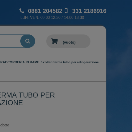
0881 204582
331 2186916
LUN.-VEN. 09.00-12.30 / 14.00-18.30
(vuoto)
RACCORDERIA IN RAME
collari ferma tubo per refrigerazione
ERMA TUBO PER
AZIONE
dotto