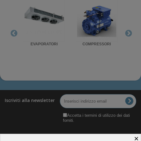
RIGO
EVAPORATORI
COMPRESSORI
UNITA'
Iscriviti alla newsletter
Accetta i termini di utilizzo dei dati
forniti.
×