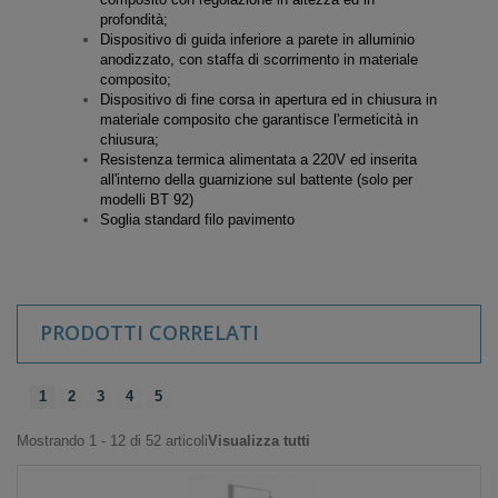
profondità;
Dispositivo di guida inferiore a parete in alluminio
anodizzato, con staffa di scorrimento in materiale
composito;
Dispositivo di fine corsa in apertura ed in chiusura in
materiale composito che garantisce l'ermeticità in
chiusura;
Resistenza termica alimentata a 220V ed inserita
all'interno della guarnizione sul battente (solo per
modelli BT 92)
Soglia standard filo pavimento
PRODOTTI CORRELATI
1
2
3
4
5
Mostrando 1 - 12 di 52 articoli
Visualizza tutti