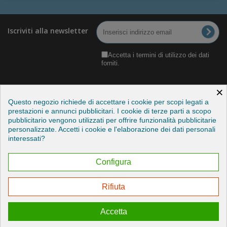
Iscriviti alla newsletter
Accetta i termini di utilizzo dei dati
forniti.
×
Questo negozio richiede di accettare i cookie per scopi legati a
prestazioni e annunci pubblicitari. I cookie di terze parti a scopo
pubblicitario vengono utilizzati per offrire funzionalità pubblicitarie
Categorie
personalizzate. Accetti i cookie e l'elaborazione dei dati personali
interessati?
Informazioni
Configura
Il mio account
Rifiuta
Esercitare il mio diritto di recesso
Accetta