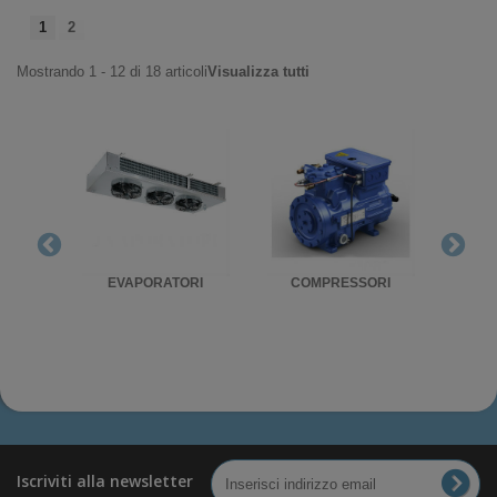
1
2
Mostrando 1 - 12 di 18 articoli
Visualizza tutti
RIGO
EVAPORATORI
COMPRESSORI
UNITA'
Iscriviti alla newsletter