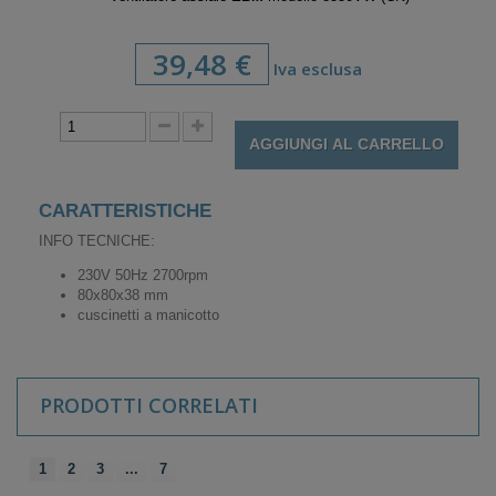
39,48 €
Iva esclusa
AGGIUNGI AL CARRELLO
CARATTERISTICHE
INFO TECNICHE:
230V 50Hz 2700rpm
80x80x38 mm
cuscinetti a manicotto
PRODOTTI CORRELATI
1
2
3
...
7