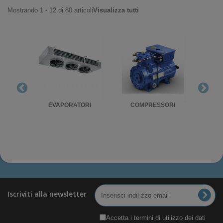
Mostrando 1 - 12 di 80 articoli
Visualizza tutti
RIGO
EVAPORATORI
COMPRESSORI
UNITA'
Iscriviti alla newsletter
Accetta i termini di utilizzo dei dati