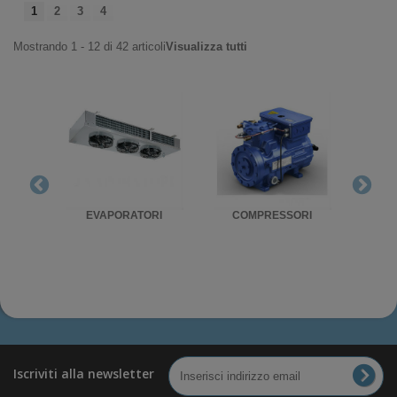
1
2
3
4
Mostrando 1 - 12 di 42 articoli
Visualizza tutti
RIGO
EVAPORATORI
COMPRESSORI
UNITA'
Iscriviti alla newsletter