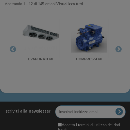
Mostrando 1 - 12 di 145 articoli
Visualizza tutti
RIGO
EVAPORATORI
COMPRESSORI
UNITA'
Iscriviti alla newsletter
Accetta i termini di utilizzo dei dati
forniti.