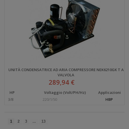
UNITÀ CONDENSATRICE AD ARIA COMPRESSORE NEK6210GK T A
VALVOLA
289,94 €
HP
Voltaggio (Volt/PH/Hz)
Applicazioni
3/8
220/1/50
HBP
1
2
3
...
13