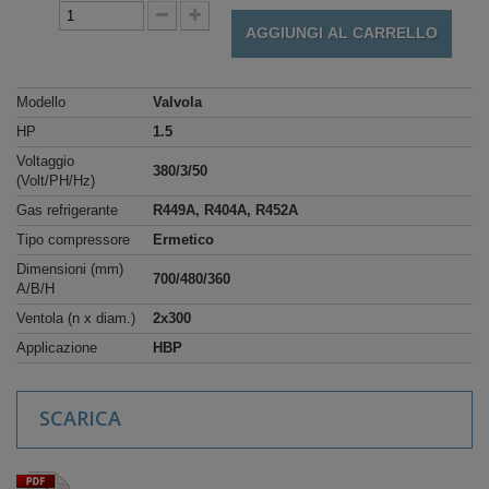
AGGIUNGI AL CARRELLO
Modello
Valvola
HP
1.5
Voltaggio
380/3/50
(Volt/PH/Hz)
Gas refrigerante
R449A, R404A, R452A
Tipo compressore
Ermetico
Dimensioni (mm)
700/480/360
A/B/H
Ventola (n x diam.)
2x300
Applicazione
HBP
SCARICA