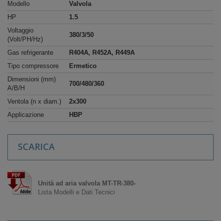
Modello
Valvola
HP
1.5
Voltaggio
380/3/50
(Volt/PH/Hz)
Gas refrigerante
R404A, R452A, R449A
Tipo compressore
Ermetico
Dimensioni (mm)
700/480/360
A/B/H
Ventola (n x diam.)
2x300
Applicazione
HBP
SCARICA
Unità ad aria valvola MT-TR-380-
Lista Modelli e Dati Tecnici