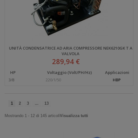
UNITÀ CONDENSATRICE AD ARIA COMPRESSORE NEK6210GK T A
VALVOLA
289,94 €
HP
Voltaggio (Volt/PH/Hz)
Applicazioni
3/8
220/1/50
HBP
1
2
3
...
13
Mostrando 1 - 12 di 145 articoli
Visualizza tutti