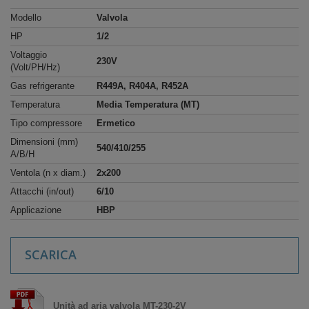
Modello
Valvola
HP
1/2
Voltaggio
230V
(Volt/PH/Hz)
Gas refrigerante
R449A, R404A, R452A
Temperatura
Media Temperatura (MT)
Tipo compressore
Ermetico
Dimensioni (mm)
540/410/255
A/B/H
Ventola (n x diam.)
2x200
Attacchi (in/out)
6/10
Applicazione
HBP
SCARICA
Unità ad aria valvola MT-230-2V