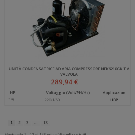
UNITÀ CONDENSATRICE AD ARIA COMPRESSORE NEK6210GK T A
VALVOLA
289,94 €
HP
Voltaggio (Volt/PH/Hz)
Applicazioni
3/8
220/1/50
HBP
1
2
3
...
13
Mostrando 1 - 12 di 145 articoli
Visualizza tutti