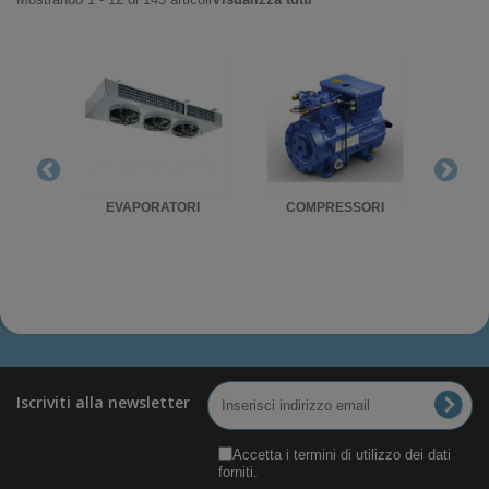
RIGO
EVAPORATORI
COMPRESSORI
UNITA'
Iscriviti alla newsletter
Accetta i termini di utilizzo dei dati
forniti.