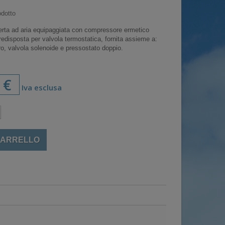
dotto
erta ad aria equipaggiata con compressore ermetico
isposta per valvola termostatica, fornita assieme a:
iltro, valvola solenoide e pressostato doppio.
 €
Iva esclusa
CARRELLO