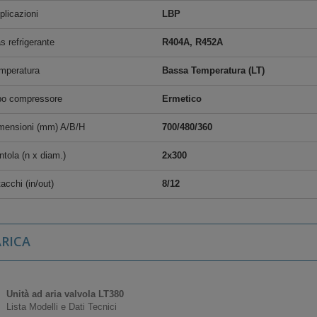
plicazioni
LBP
s refrigerante
R404A, R452A
mperatura
Bassa Temperatura (LT)
po compressore
Ermetico
mensioni (mm) A/B/H
700/480/360
ntola (n x diam.)
2x300
acchi (in/out)
8/12
RICA
Unità ad aria valvola LT380
Lista Modelli e Dati Tecnici