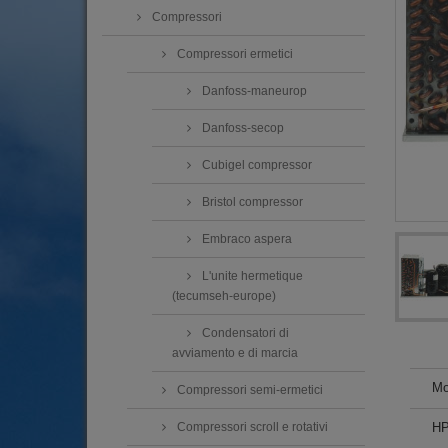
Compressori
Compressori ermetici
Danfoss-maneurop
Danfoss-secop
Cubigel compressor
Bristol compressor
Embraco aspera
L'unite hermetique
(tecumseh-europe)
Condensatori di
avviamento e di marcia
Mo
Compressori semi-ermetici
H
Compressori scroll e rotativi