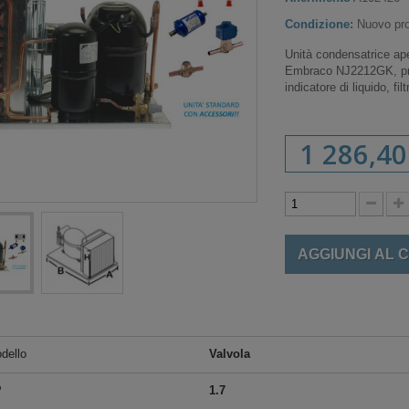
Condizione:
Nuovo pro
Unità condensatrice ap
Embraco NJ2212GK, pred
indicatore di liquido, f
1 286,40
AGGIUNGI AL 
dello
Valvola
P
1.7