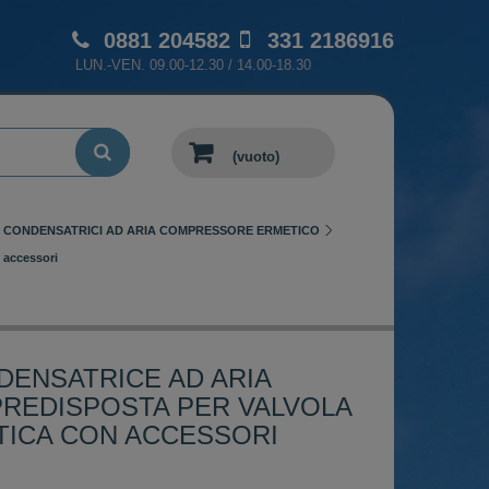
0881 204582
331 2186916
LUN.-VEN. 09.00-12.30 / 14.00-18.30
(vuoto)
' CONDENSATRICI AD ARIA COMPRESSORE ERMETICO
 accessori
DENSATRICE AD ARIA
PREDISPOSTA PER VALVOLA
ICA CON ACCESSORI