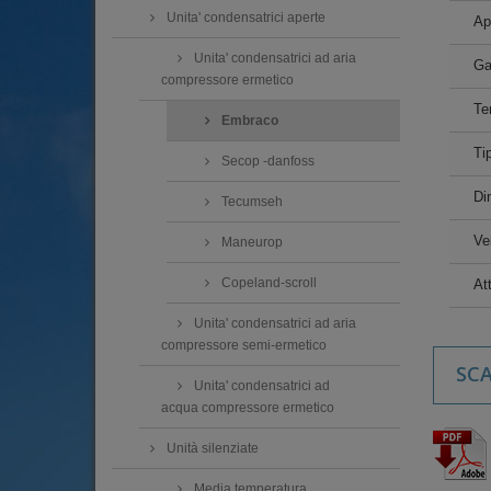
Unita' condensatrici aperte
Ap
Unita' condensatrici ad aria
Ga
compressore ermetico
Te
Embraco
Ti
Secop -danfoss
Di
Tecumseh
Ve
Maneurop
Copeland-scroll
Att
Unita' condensatrici ad aria
compressore semi-ermetico
SCA
Unita' condensatrici ad
acqua compressore ermetico
Unità silenziate
Media temperatura