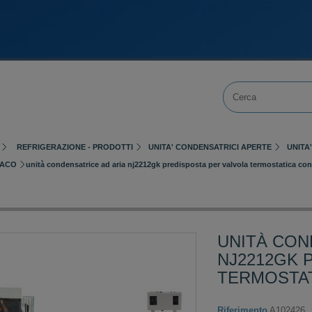
REFRIGERAZIONE - PRODOTTI
UNITA' CONDENSATRICI APERTE
UNITA
ACO
unità condensatrice ad aria nj2212gk predisposta per valvola termostatica con
UNITÀ CON
NJ2212GK 
TERMOSTAT
Riferimento
A102426