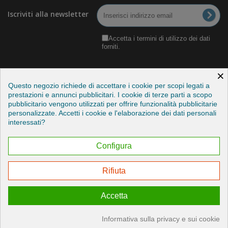
Iscriviti alla newsletter
Accetta i termini di utilizzo dei dati
forniti.
×
Questo negozio richiede di accettare i cookie per scopi legati a
prestazioni e annunci pubblicitari. I cookie di terze parti a scopo
pubblicitario vengono utilizzati per offrire funzionalità pubblicitarie
Categorie
personalizzate. Accetti i cookie e l'elaborazione dei dati personali
interessati?
Informazioni
Configura
Il mio account
Rifiuta
Esercitare il mio diritto di recesso
Accetta
© 2026 - Credits by StudioITC
Informativa sulla privacy e sui cookie