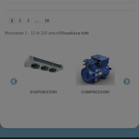
1
2
3
...
18
Mostrando 1 - 12 di 210 articoli
Visualizza tutti
RIGO
EVAPORATORI
COMPRESSORI
UNITA'