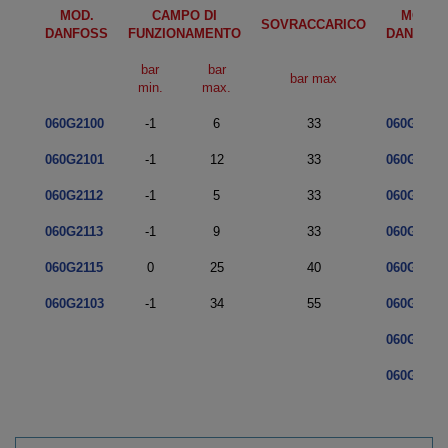
MOD.
CAMPO DI
MOD.
SOVRACCARICO
DANFOSS
FUNZIONAMENTO
DANFOS
bar
bar
bar max
min.
max.
060G2100
-1
6
33
060G2104
060G2101
-1
12
33
060G2105
060G2112
-1
5
33
060G2108
060G2113
-1
9
33
060G2111
060G2115
0
25
40
060G2109
060G2103
-1
34
55
060G2110
060G2106
060G2107