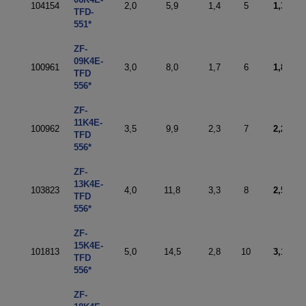
104154
2,0
5,9
1,4
5
1,3
TFD-
551*
ZF-
09K4E-
100961
3,0
8,0
1,7
6
1,8
TFD
556*
ZF-
11K4E-
100962
3,5
9,9
2,3
7
2,2
TFD
556*
ZF-
13K4E-
103823
4,0
11,8
3,3
8
2,5
TFD
556*
ZF-
15K4E-
101813
5,0
14,5
2,8
10
3,1
TFD
556*
ZF-