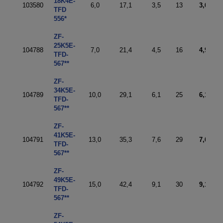
18K4E-
103580
6,0
17,1
3,5
13
3,6
TFD
556*
ZF-
25K5E-
104788
7,0
21,4
4,5
16
4,9
TFD-
567**
ZF-
34K5E-
104789
10,0
29,1
6,1
25
6,1
TFD-
567**
ZF-
41K5E-
104791
13,0
35,3
7,6
29
7,6
TFD-
567**
ZF-
49K5E-
104792
15,0
42,4
9,1
30
9,1
TFD-
567**
ZF-