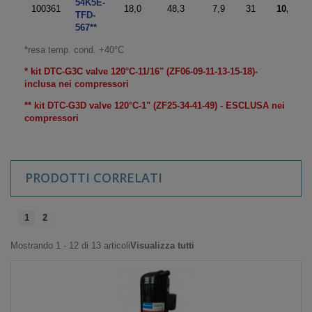
54K5E-
100361
18,0
48,3
7,9
31
10,0
TFD-
567**
*resa temp. cond. +40°C
* kit DTC-G3C valve 120°C-11/16" (ZF06-09-11-13-15-18)-
inclusa nei compressori
** kit DTC-G3D valve 120°C-1" (ZF25-34-41-49) - ESCLUSA nei
compressori
PRODOTTI CORRELATI
1
2
Mostrando 1 - 12 di 13 articoli
Visualizza tutti