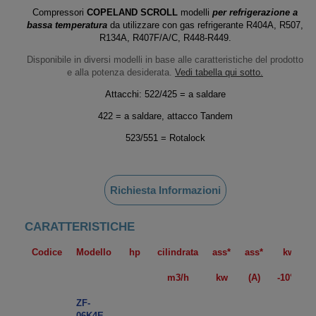
Compressori
COPELAND SCROLL
modelli
per refrigerazione a
bassa temperatura
da utilizzare con gas refrigerante R404A, R507,
R134A, R407F/A/C, R448-R449.
Disponibile in diversi modelli in base alle caratteristiche del prodotto
e alla potenza desiderata.
Vedi tabella qui sotto.
Attacchi: 522/425 = a saldare
422 = a saldare, attacco Tandem
523/551 = Rotalock
Richiesta Informazioni
CARATTERISTICHE
Codice
Modello
hp
cilindrata
ass*
ass*
kw
m3/h
kw
(A)
-10°C
ZF-
06K4E-