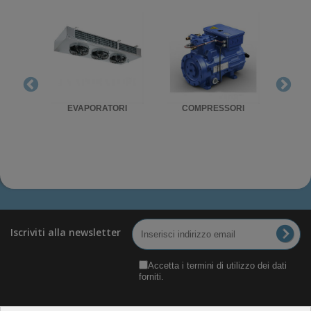
RIGO
EVAPORATORI
COMPRESSORI
UNITA'
Iscriviti alla newsletter
Accetta i termini di utilizzo dei dati
forniti.