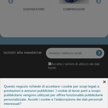
RIGO
EVAPORATORI
COMPRESSORI
UNITA'
Iscriviti alla newsletter
Accetta i termini di utilizzo dei dati
forniti.
×
Questo negozio richiede di accettare i cookie per scopi legati a
prestazioni e annunci pubblicitari. I cookie di terze parti a scopo
pubblicitario vengono utilizzati per offrire funzionalità pubblicitarie
Categorie
personalizzate. Accetti i cookie e l'elaborazione dei dati personali
interessati?