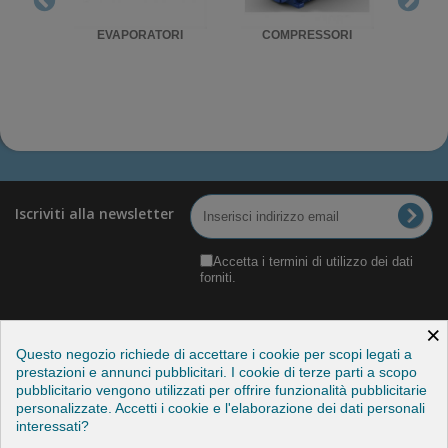
RIGO
EVAPORATORI
COMPRESSORI
UNITA'
Iscriviti alla newsletter
Accetta i termini di utilizzo dei dati
forniti.
×
Questo negozio richiede di accettare i cookie per scopi legati a
prestazioni e annunci pubblicitari. I cookie di terze parti a scopo
pubblicitario vengono utilizzati per offrire funzionalità pubblicitarie
Categorie
personalizzate. Accetti i cookie e l'elaborazione dei dati personali
interessati?