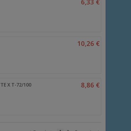
6,33 €
10,26 €
8,86 €
TE X T-72/100