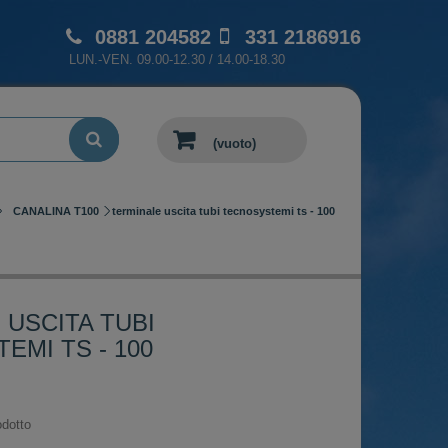
0881 204582
331 2186916
LUN.-VEN. 09.00-12.30 / 14.00-18.30
(vuoto)
CANALINA T100
terminale uscita tubi tecnosystemi ts - 100
 USCITA TUBI
EMI TS - 100
dotto